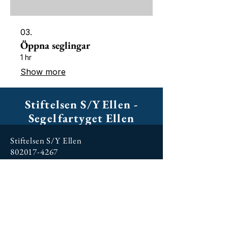
03.
Öppna seglingar
1 hr
Show more
Stiftelsen S/Y Ellen -
Segelfartyget Ellen
Stiftelsen S/Y Ellen
802017-4267
Box 38089
100 64 Stockholm
Leveransadress:
Västra dockan
Beckholmen