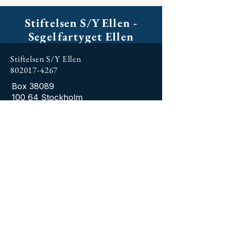
Stiftelsen S/Y Ellen -
Segelfartyget Ellen
Stiftelsen S/Y Ellen
802017-4267
Box 38089
100 64 Stockholm
Leveransadress:
Västra dockan
Beckholmen
115 21 Stockholm
info@syellen.se
LEGALT
072 450 92 29